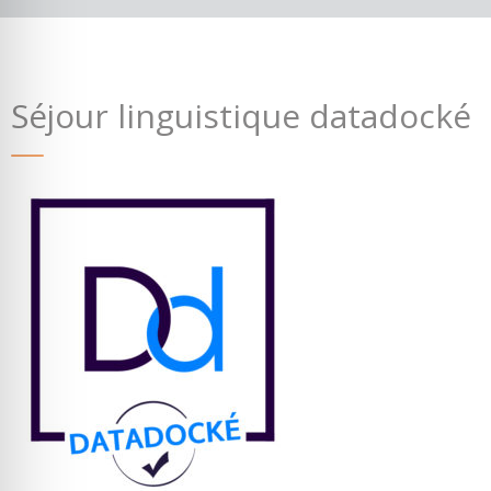
Séjour linguistique datadocké
Où partir ?
Devis & contact