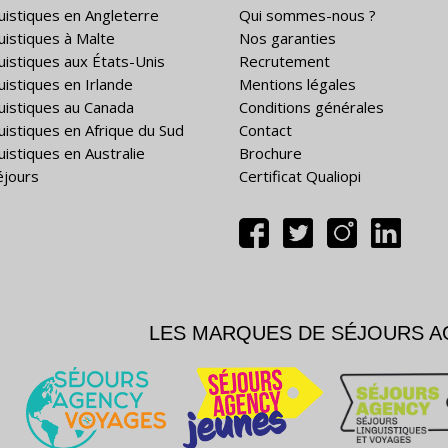
guistiques en Angleterre
Qui sommes-nous ?
guistiques à Malte
Nos garanties
guistiques aux États-Unis
Recrutement
uistiques en Irlande
Mentions légales
guistiques au Canada
Conditions générales
guistiques en Afrique du Sud
Contact
uistiques en Australie
Brochure
éjours
Certificat Qualiopi
LES MARQUES DE SÉJOURS 