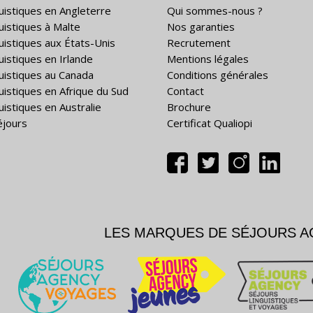
guistiques en Angleterre
Qui sommes-nous ?
guistiques à Malte
Nos garanties
guistiques aux États-Unis
Recrutement
uistiques en Irlande
Mentions légales
guistiques au Canada
Conditions générales
guistiques en Afrique du Sud
Contact
uistiques en Australie
Brochure
éjours
Certificat Qualiopi
LES MARQUES DE SÉJOURS 