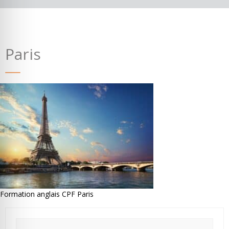
Paris
Où partir ?
Devis & contact
Formation anglais CPF Paris