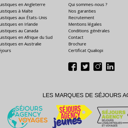
guistiques en Angleterre
Qui sommes-nous ?
guistiques à Malte
Nos garanties
guistiques aux États-Unis
Recrutement
uistiques en Irlande
Mentions légales
guistiques au Canada
Conditions générales
guistiques en Afrique du Sud
Contact
uistiques en Australie
Brochure
éjours
Certificat Qualiopi
LES MARQUES DE SÉJOURS 