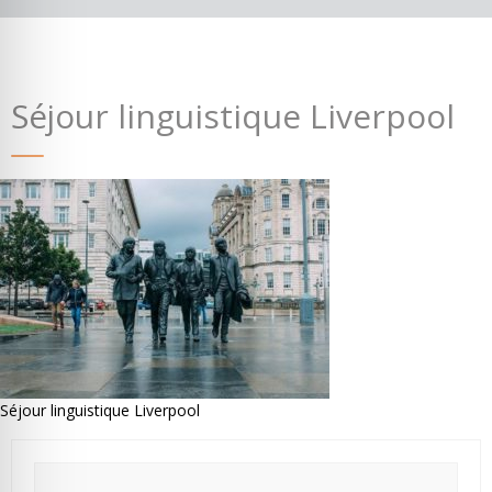
Séjour linguistique Liverpool
Où partir ?
Devis & contact
Séjour linguistique Liverpool