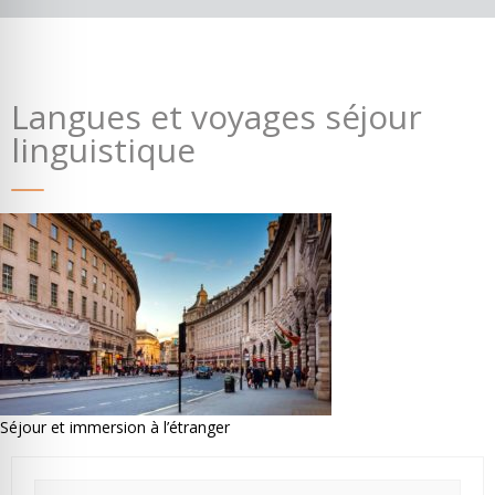
Langues et voyages séjour
linguistique
Où partir ?
Devis & contact
Séjour et immersion à l’étranger