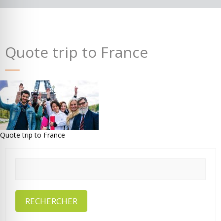
Quote trip to France
Où partir ?
Devis & contact
Quote trip to France