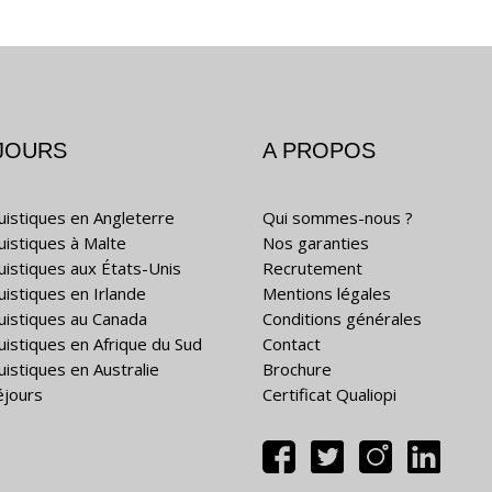
JOURS
A PROPOS
guistiques en Angleterre
Qui sommes-nous ?
guistiques à Malte
Nos garanties
guistiques aux États-Unis
Recrutement
uistiques en Irlande
Mentions légales
guistiques au Canada
Conditions générales
guistiques en Afrique du Sud
Contact
uistiques en Australie
Brochure
éjours
Certificat Qualiopi