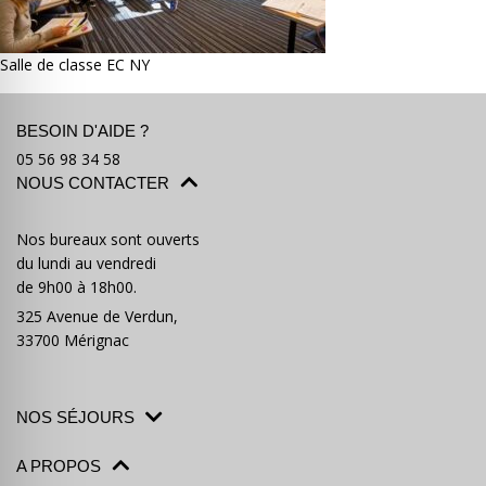
Salle de classe EC NY
BESOIN D'AIDE ?
Où partir ?
Devis & contact
05 56 98 34 58
NOUS CONTACTER
Nos bureaux sont ouverts
du lundi au vendredi
de 9h00 à 18h00.
325 Avenue de Verdun,
33700 Mérignac
NOS SÉJOURS
A PROPOS