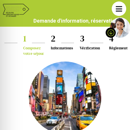
Demande d'information, réservation
1
2
3
4
Composez
Informations
Vérification
Règlement
votre séjour