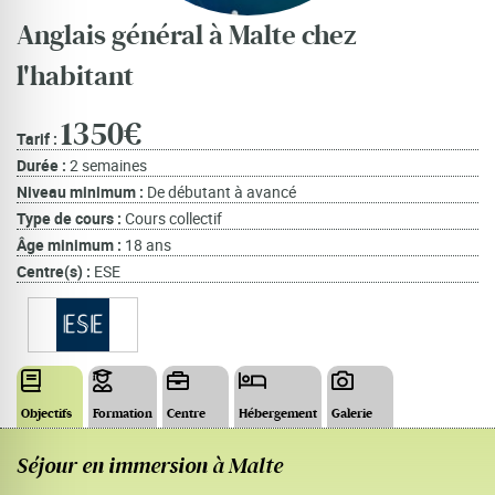
Anglais général à Malte chez
l'habitant
1350€
Tarif :
Où partir ?
Devis & contact
Durée :
2 semaines
Niveau minimum :
De débutant à avancé
Type de cours :
Cours collectif
Âge minimum :
18 ans
Centre(s) :
ESE
Objectifs
Formation
Centre
Hébergement
Galerie
Apprentissage en anglais général à Malte
Centre de langues à Saint Julian’s à Malte
Séjour en immersion chez l’habitant à Malte
Séjour en immersion à Malte