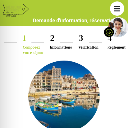
Demande d'information, réservation
1
2
3
4
Composez
Informations
Vérification
Règlement
votre séjour