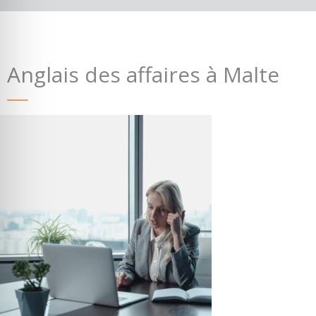
Anglais des affaires à Malte
Où partir ?
Devis & contact