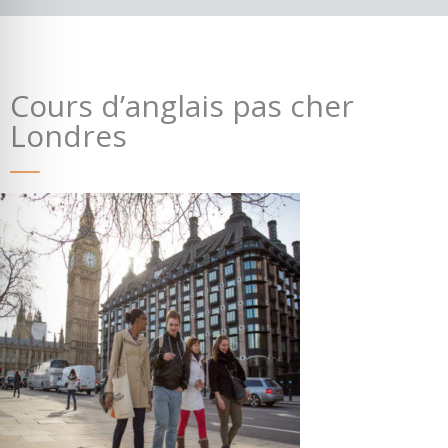
Cours d’anglais pas cher
Londres
Où partir ?
Devis & contact