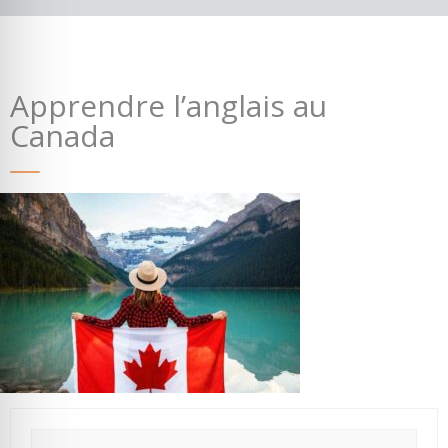
Apprendre l’anglais au
Canada
Où partir ?
Devis & contact