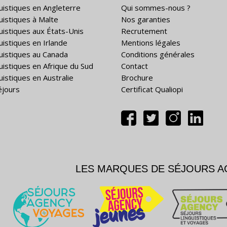
guistiques en Angleterre
Qui sommes-nous ?
guistiques à Malte
Nos garanties
guistiques aux États-Unis
Recrutement
uistiques en Irlande
Mentions légales
guistiques au Canada
Conditions générales
guistiques en Afrique du Sud
Contact
uistiques en Australie
Brochure
éjours
Certificat Qualiopi
LES MARQUES DE SÉJOURS 