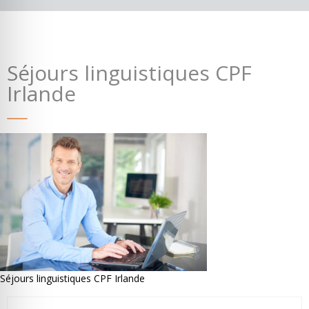
Séjours linguistiques CPF
Irlande
Où partir ?
Devis & contact
Séjours linguistiques CPF Irlande