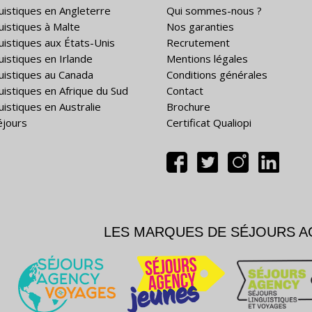
guistiques en Angleterre
Qui sommes-nous ?
guistiques à Malte
Nos garanties
guistiques aux États-Unis
Recrutement
uistiques en Irlande
Mentions légales
guistiques au Canada
Conditions générales
guistiques en Afrique du Sud
Contact
uistiques en Australie
Brochure
éjours
Certificat Qualiopi
LES MARQUES DE SÉJOURS 