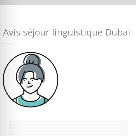
Avis séjour linguistique Dubai
Où partir ?
Devis & contact