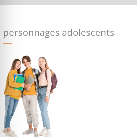
personnages adolescents
Où partir ?
Devis & contact