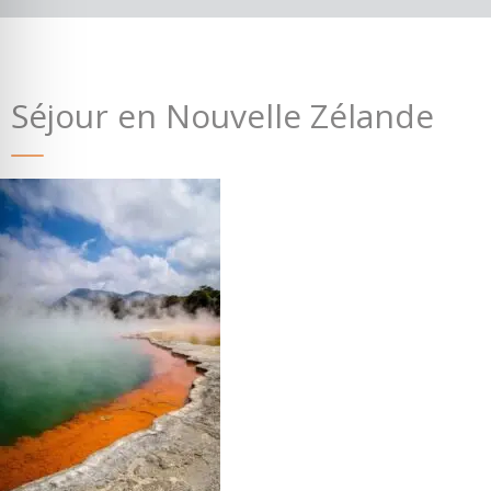
Séjour en Nouvelle Zélande
Où partir ?
Devis & contact