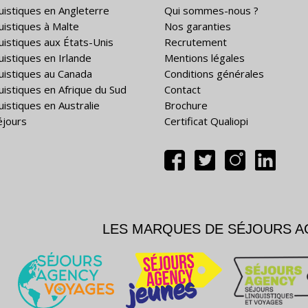
guistiques en Angleterre
Qui sommes-nous ?
guistiques à Malte
Nos garanties
guistiques aux États-Unis
Recrutement
uistiques en Irlande
Mentions légales
guistiques au Canada
Conditions générales
guistiques en Afrique du Sud
Contact
uistiques en Australie
Brochure
éjours
Certificat Qualiopi
LES MARQUES DE SÉJOURS 