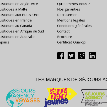
guistiques en Angleterre
Qui sommes-nous ?
guistiques à Malte
Nos garanties
guistiques aux États-Unis
Recrutement
uistiques en Irlande
Mentions légales
guistiques au Canada
Conditions générales
guistiques en Afrique du Sud
Contact
uistiques en Australie
Brochure
éjours
Certificat Qualiopi
LES MARQUES DE SÉJOURS 