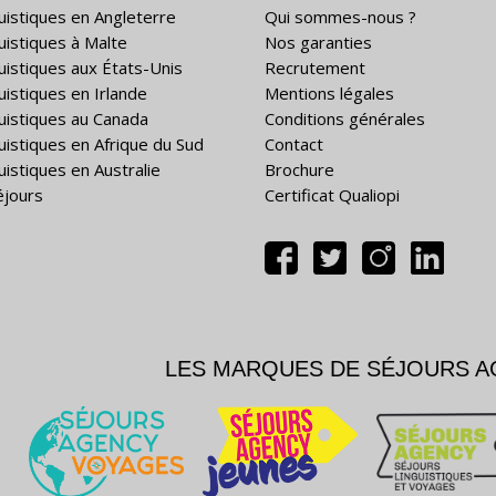
guistiques en Angleterre
Qui sommes-nous ?
guistiques à Malte
Nos garanties
guistiques aux États-Unis
Recrutement
uistiques en Irlande
Mentions légales
guistiques au Canada
Conditions générales
guistiques en Afrique du Sud
Contact
uistiques en Australie
Brochure
éjours
Certificat Qualiopi
LES MARQUES DE SÉJOURS 