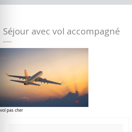
Séjour avec vol accompagné
Où partir ?
Devis & contact
vol pas cher