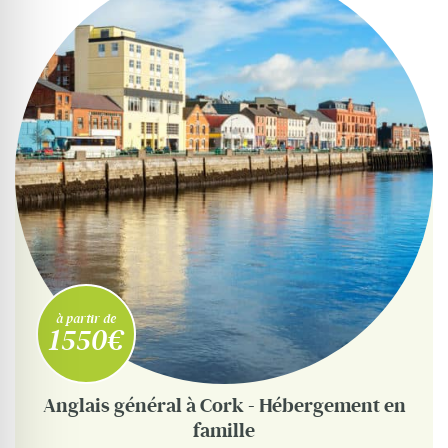
Où partir ?
Devis & contact
à partir de
1550€
Anglais général à Cork - Hébergement en
famille