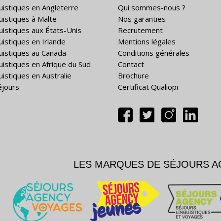
guistiques en Angleterre
Qui sommes-nous ?
guistiques à Malte
Nos garanties
guistiques aux États-Unis
Recrutement
uistiques en Irlande
Mentions légales
guistiques au Canada
Conditions générales
guistiques en Afrique du Sud
Contact
uistiques en Australie
Brochure
éjours
Certificat Qualiopi
LES MARQUES DE SÉJOURS 