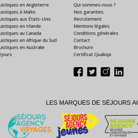
guistiques en Angleterre
Qui sommes-nous ?
guistiques à Malte
Nos garanties
guistiques aux États-Unis
Recrutement
uistiques en Irlande
Mentions légales
guistiques au Canada
Conditions générales
guistiques en Afrique du Sud
Contact
uistiques en Australie
Brochure
éjours
Certificat Qualiopi
LES MARQUES DE SÉJOURS 