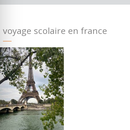
voyage scolaire en france
Où partir ?
Devis & contact