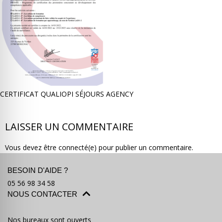
Où partir ?
Devis & contact
CERTIFICAT QUALIOPI SÉJOURS AGENCY
LAISSER UN COMMENTAIRE
Vous devez être connecté(e) pour publier un commentaire.
BESOIN D'AIDE ?
05 56 98 34 58
NOUS CONTACTER
Nos bureaux sont ouverts