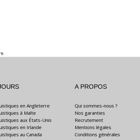
re.
JOURS
A PROPOS
guistiques en Angleterre
Qui sommes-nous ?
guistiques à Malte
Nos garanties
guistiques aux États-Unis
Recrutement
uistiques en Irlande
Mentions légales
guistiques au Canada
Conditions générales