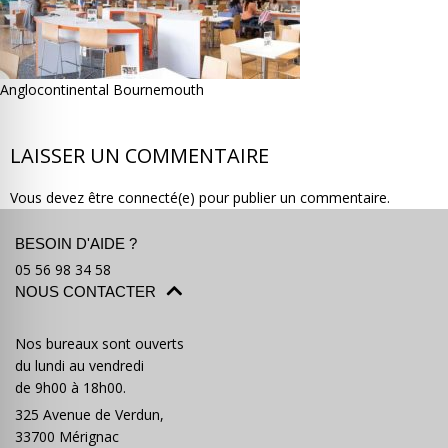
Anglocontinental Bournemouth
Où partir ?
Devis & contact
LAISSER UN COMMENTAIRE
Vous devez être connecté(e) pour publier un commentaire.
BESOIN D'AIDE ?
05 56 98 34 58
NOUS CONTACTER
Nos bureaux sont ouverts
du lundi au vendredi
de 9h00 à 18h00.
325 Avenue de Verdun,
33700 Mérignac