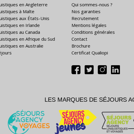
guistiques en Angleterre
Qui sommes-nous ?
guistiques à Malte
Nos garanties
guistiques aux États-Unis
Recrutement
uistiques en Irlande
Mentions légales
guistiques au Canada
Conditions générales
guistiques en Afrique du Sud
Contact
uistiques en Australie
Brochure
éjours
Certificat Qualiopi
LES MARQUES DE SÉJOURS 