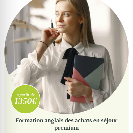
Où partir ?
Devis & contact
à partir de
1350€
Formation anglais des achats en séjour
premium