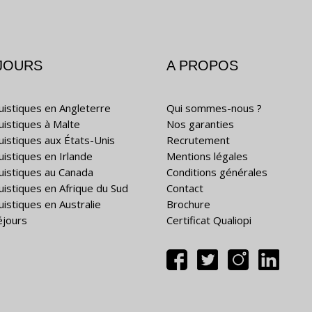
JOURS
A PROPOS
guistiques en Angleterre
Qui sommes-nous ?
guistiques à Malte
Nos garanties
guistiques aux États-Unis
Recrutement
uistiques en Irlande
Mentions légales
guistiques au Canada
Conditions générales
guistiques en Afrique du Sud
Contact
uistiques en Australie
Brochure
éjours
Certificat Qualiopi