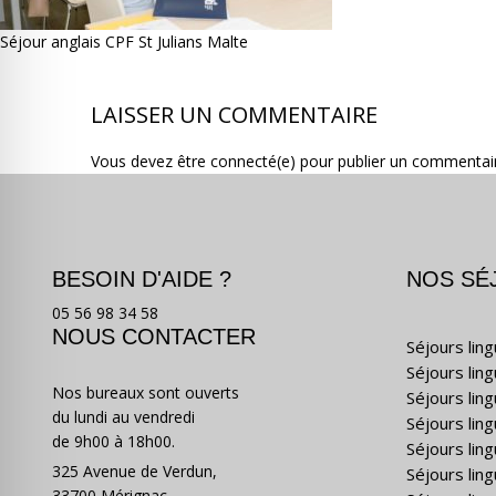
Séjour anglais CPF St Julians Malte
LAISSER UN COMMENTAIRE
Vous devez être connecté(e) pour publier un commentai
BESOIN D'AIDE ?
NOS SÉ
05 56 98 34 58
NOUS CONTACTER
Séjours lin
Séjours lin
Nos bureaux sont ouverts
Séjours lin
du lundi au vendredi
Séjours ling
de 9h00 à 18h00.
Séjours lin
325 Avenue de Verdun,
Séjours lin
33700 Mérignac