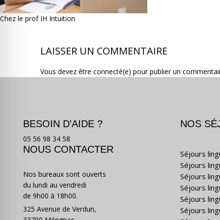
Chez le prof IH Intuition
LAISSER UN COMMENTAIRE
Vous devez être connecté(e) pour publier un commentai
BESOIN D'AIDE ?
NOS SÉ
05 56 98 34 58
NOUS CONTACTER
Séjours lin
Séjours lin
Nos bureaux sont ouverts
Séjours lin
du lundi au vendredi
Séjours ling
de 9h00 à 18h00.
Séjours lin
325 Avenue de Verdun,
Séjours lin
33700 Mérignac