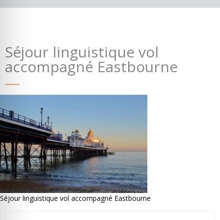
Séjour linguistique vol
accompagné Eastbourne
Où partir ?
Devis & contact
Séjour linguistique vol accompagné Eastbourne