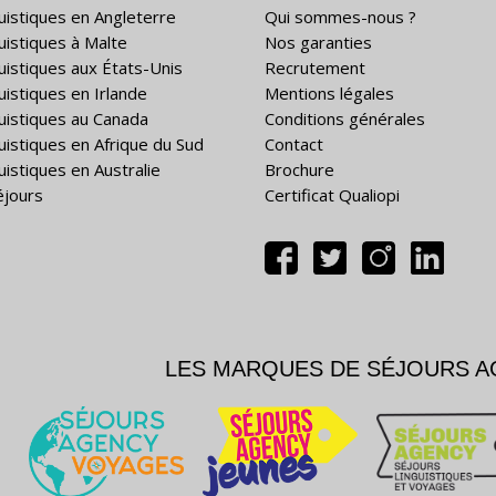
guistiques en Angleterre
Qui sommes-nous ?
guistiques à Malte
Nos garanties
guistiques aux États-Unis
Recrutement
uistiques en Irlande
Mentions légales
guistiques au Canada
Conditions générales
guistiques en Afrique du Sud
Contact
uistiques en Australie
Brochure
éjours
Certificat Qualiopi
LES MARQUES DE SÉJOURS 