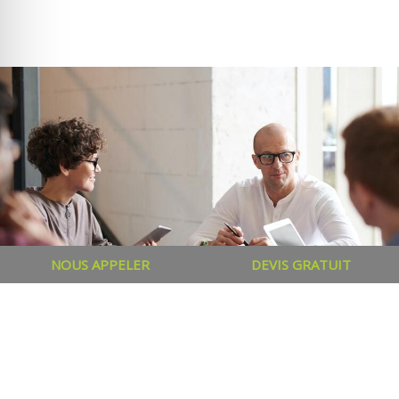
NOUS APPELER
DEVIS GRATUIT
Séjours linguistiques
CPF
Formation CPF anglais.
Notre
organisme de formation Séjours Agency
vous propose des séjours linguistiques