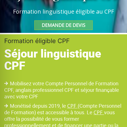
Formation linguistique éligible au CPF
DEMANDE DE DEVIS
Formation éligible CPF
Séjour linguistique
CPF
Mobilisez votre Compte Personnel de Formation
CPF, anglais professionnel CPF et séjour finançable
avec votre CPF
Monétisé depuis 2019, le
CPF
(Compte Personnel
de Formation) est accessible à tous. Le
CPF
vous
offre la possibilité de vous former
professionnellement et de financer une partie ou la