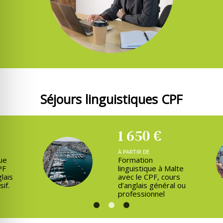
Séjours linguistiques CPF
1 650 €
À PARTIR DE
que
Formation
PF
linguistique à Malte
lais
avec le CPF, cours
if.
d’anglais général ou
professionnel