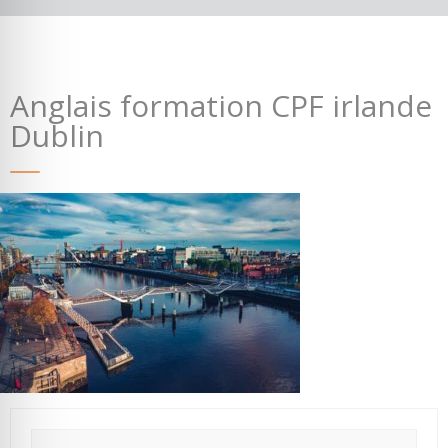
Anglais formation CPF irlande
Dublin
Où partir ?
Devis & contact