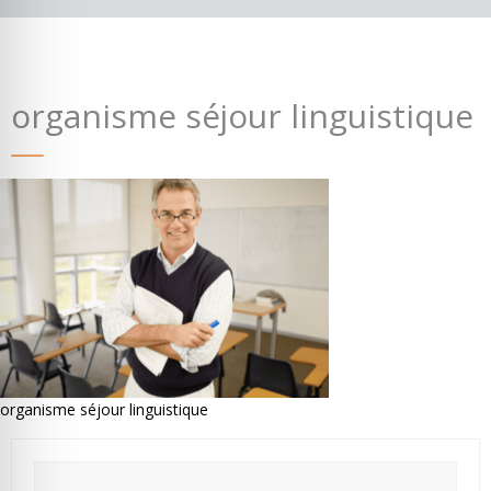
organisme séjour linguistique
Où partir ?
Devis & contact
organisme séjour linguistique