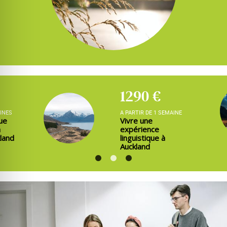
1290 €
1190 €
A PARTIR DE 1 SEMAINE
A PARTIR DE 1 S
Vivre une
Vivre chez l’
expérience
en Nouvelle
linguistique à
Auckland