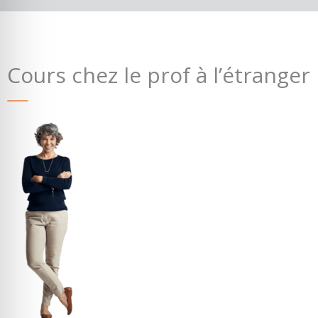
Cours chez le prof à l’étranger
Où partir ?
Devis & contact