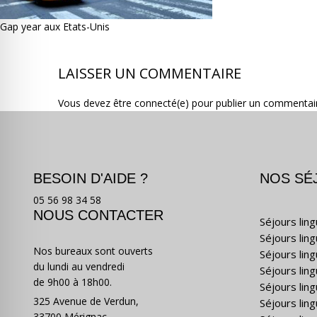
Gap year aux Etats-Unis
LAISSER UN COMMENTAIRE
Vous devez être connecté(e) pour publier un commentai
BESOIN D'AIDE ?
NOS SÉ
05 56 98 34 58
NOUS CONTACTER
Séjours lin
Séjours lin
Nos bureaux sont ouverts
Séjours lin
du lundi au vendredi
Séjours ling
de 9h00 à 18h00.
Séjours lin
325 Avenue de Verdun,
Séjours lin
33700 Mérignac