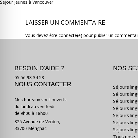
Séjour jeunes à Vancouver
LAISSER UN COMMENTAIRE
Vous devez être connecté(e) pour publier un commentai
BESOIN D'AIDE ?
NOS SÉ
05 56 98 34 58
NOUS CONTACTER
Séjours lin
Séjours lin
Nos bureaux sont ouverts
Séjours lin
du lundi au vendredi
Séjours ling
de 9h00 à 18h00.
Séjours lin
325 Avenue de Verdun,
Séjours lin
33700 Mérignac
Séjours ling
Tous nos s