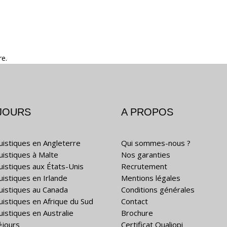
re.
JOURS
A PROPOS
guistiques en Angleterre
Qui sommes-nous ?
guistiques à Malte
Nos garanties
guistiques aux États-Unis
Recrutement
uistiques en Irlande
Mentions légales
guistiques au Canada
Conditions générales
guistiques en Afrique du Sud
Contact
uistiques en Australie
Brochure
éjours
Certificat Qualiopi