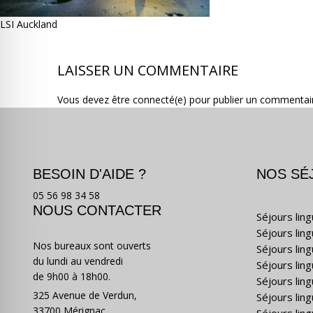
LSI Auckland
LAISSER UN COMMENTAIRE
Vous devez être connecté(e) pour publier un commentai
BESOIN D'AIDE ?
NOS SÉ
05 56 98 34 58
NOUS CONTACTER
Séjours lin
Séjours lin
Nos bureaux sont ouverts
Séjours lin
du lundi au vendredi
Séjours ling
de 9h00 à 18h00.
Séjours lin
325 Avenue de Verdun,
Séjours lin
33700 Mérignac